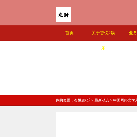
首页
关于杏悦2娱
业
乐
你的位置：
杏悦2娱乐
>
最新动态
> 中国网络文学