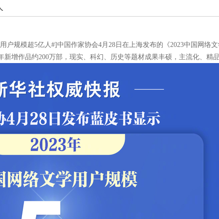
人
户规模超5亿人#]中国作家协会4月28日在上海发布的《2023中国网络
部，年新增作品约200万部，现实、科幻、历史等题材成果丰硕，主流化、